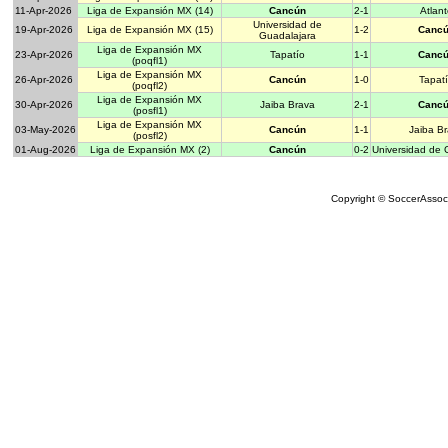
11-Apr-2026
Liga de Expansión MX (14)
Cancún
2-1
Atlan
Universidad de
19-Apr-2026
Liga de Expansión MX (15)
1-2
Canc
Guadalajara
Liga de Expansión MX
23-Apr-2026
Tapatío
1-1
Canc
(poqfl1)
Liga de Expansión MX
26-Apr-2026
Cancún
1-0
Tapat
(poqfl2)
Liga de Expansión MX
30-Apr-2026
Jaiba Brava
2-1
Canc
(posfl1)
Liga de Expansión MX
03-May-2026
Cancún
1-1
Jaiba B
(posfl2)
01-Aug-2026
Liga de Expansión MX (2)
Cancún
0-2
Universidad de 
Copyright © SoccerAssocia