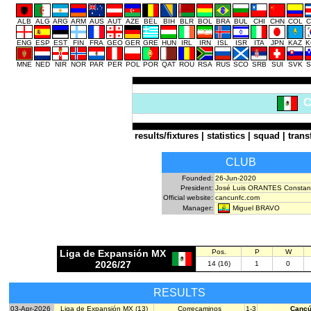
ALB
ALG
ARG
ARM
AUS
AUT
AZE
BEL
BIH
BLR
BOL
BRA
BUL
CHI
CHN
COL
C
ENG
ESP
EST
FIN
FRA
GEO
GER
GRE
HUN
IRL
IRN
ISL
ISR
ITA
JPN
KAZ
K
MNE
NED
NIR
NOR
PAR
PER
POL
POR
QAT
ROU
RSA
RUS
SCO
SRB
SUI
SVK
S
C
results/fixtures
|
statistics
|
squad
|
trans
CLUB
Founded:
26-Jun-2020
President:
José Luis ORANTES Constan
Official website:
cancunfc.com
Miguel BRAVO
Manager:
Liga de Expansión MX
Pos.
P
W
2026/27
14 (16)
1
0
RESULTS
03-Apr-2026
Liga de Expansión MX (13)
Correcaminos
1-3
Canc