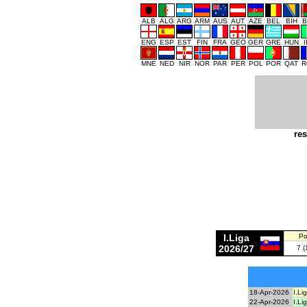
ALB
ALG
ARG
ARM
AUS
AUT
AZE
BEL
BIH
B
ENG
ESP
EST
FIN
FRA
GEO
GER
GRE
HUN
MNE
NED
NIR
NOR
PAR
PER
POL
POR
QAT
R
res
I.Liga
Po
2026/27
7 (
18-Apr-2026
I.Li
22-Apr-2026
I.Li