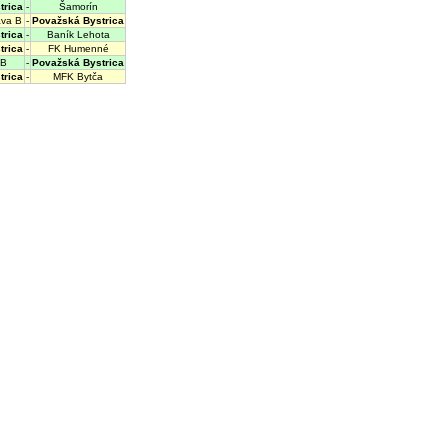
trica
-
Šamorín
ava B
-
Považská Bystrica
trica
-
Baník Lehota
trica
-
FK Humenné
 B
-
Považská Bystrica
trica
-
MFK Bytča