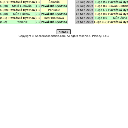
ga (27)
Považská Bystrica
1-1
Šamorín
22-Aug-2026
I.Liga (5)
Považská Bys
ga (28)
Stará Ľubovňa
1-1
Považská Bystrica
30-Aug-2026
I.Liga (6)
Slovan Bratisl
ga (29)
Považská Bystrica
1-1
Pohronie
05-Sep-2026
I.Liga (7)
Považská Bys
ga (30)
MŠK Púchov
0-1
Považská Bystrica
12-Sep-2026
I.Liga (8)
Považská Bys
ga (1)
Považská Bystrica
3-1
Inter Bratislava
20-Sep-2026
I.Liga (9)
MŠK Žilina
ga (2)
Pohronie
2-1
Považská Bystrica
26-Sep-2026
I.Liga (10)
Považská Bys
Copyright © SoccerAssociation.com. All rights reserved.
Privacy.
T&C.