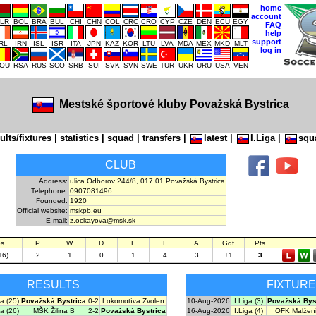
home
account
LR
BOL
BRA
BUL
CHI
CHN
COL
CRC
CRO
CYP
CZE
DEN
ECU
EGY
FAQ
help
support
IRL
IRN
ISL
ISR
ITA
JPN
KAZ
KOR
LTU
LVA
MDA
MEX
MKD
MLT
log in
OU
RSA
RUS
SCO
SRB
SUI
SVK
SVN
SWE
TUR
UKR
URU
USA
VEN
Mestské športové kluby Považská Bystrica
ults/fixtures
|
statistics
|
squad
|
transfers
|
latest
|
I.Liga
|
squ
CLUB
Address:
ulica Odborov 244/8, 017 01 Považská Bystrica
Telephone:
0907081496
Founded:
1920
Official website:
mskpb.eu
E-mail:
z.ockayova@msk.sk
s.
P
W
D
L
F
A
Gdf
Pts
16)
2
1
0
1
4
3
+1
3
RESULTS
FIXTUR
ga (25)
Považská Bystrica
0-2
Lokomotíva Zvolen
10-Aug-2026
I.Liga (3)
Považská Bys
ga (26)
MŠK Žilina B
2-2
Považská Bystrica
16-Aug-2026
I.Liga (4)
OFK Malžen