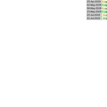
25-Apr-2026
I.Li
02-May-2026
I.Li
08-May-2026
I.Li
15-May-2026
I.Li
25-Jul-2026
I.Li
31-Jul-2026
I.Li