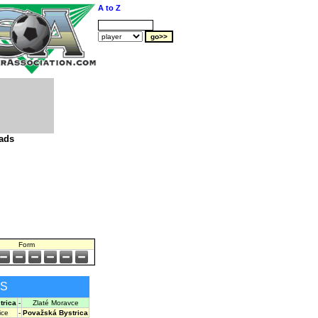
A to Z
ads
Form
ES
trica
-
Zlaté Moravce
ice
-
Považská Bystrica