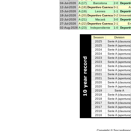
04-Jul-2026
A (17)
Barcelona
2-0
Deport
12-Jul-2026
A (18)
Deportivo Cuenca
0-1
A
15-Jul-2026
A (19)
Leones
1-1
Deport
18-Jul-2026
A (20)
Deportivo Cuenca
0-2
Universi
22-Jul-2026
A (21)
Macará
3-0
Deport
27-Jul-2026
A (22)
Deportivo Cuenca
2-1
E
02-Aug-2026
A (23)
Independiente
1-0
Deport
Season
Division
2025
Serie A
(clausura)
2025
Serie A
(apertura)
2024
Serie A
(clausura)
2024
Serie A
(apertura)
2023
Serie A
(clausura)
2023
Serie A
(apertura)
2022
Serie A
(clausura)
2022
Serie A
(apertura)
2021
Serie A
(clausura)
2021
Serie A
(apertura)
2020
Serie A
(clausura)
2020
Serie A
(apertura)
2019
Serie A
2018
Serie A
(clausura)
2018
Serie A
(apertura)
2017
Serie A
(clausura)
2017
Serie A
(apertura)
2016
Serie A
(clausura)
2016
Serie A
(apertura)
Copyright © SoccerAssocia