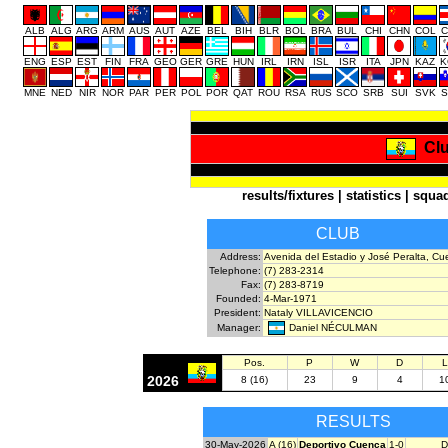
ALB
ALG
ARG
ARM
AUS
AUT
AZE
BEL
BIH
BLR
BOL
BRA
BUL
CHI
CHN
COL
C
ENG
ESP
EST
FIN
FRA
GEO
GER
GRE
HUN
IRL
IRN
ISL
ISR
ITA
JPN
KAZ
K
MNE
NED
NIR
NOR
PAR
PER
POL
POR
QAT
ROU
RSA
RUS
SCO
SRB
SUI
SVK
S
Cl
results/fixtures
|
statistics
|
squa
CLUB
Address:
Avenida del Estadio y José Peralta, C
Telephone:
(7) 283-2314
Fax:
(7) 283-8719
Founded:
4-Mar-1971
President:
Nataly VILLAVICENCIO
Daniel NÉCULMAN
Manager:
Pos.
P
W
D
L
2026
8 (16)
23
9
4
1
RESULTS
30-May-2026
A (16)
Deportivo Cuenca
1-0
D