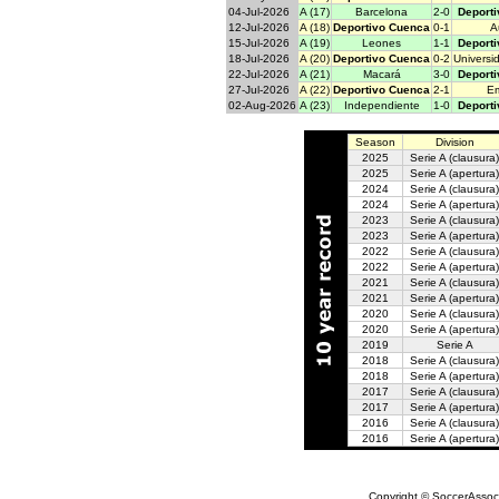
04-Jul-2026
A (17)
Barcelona
2-0
Deport
12-Jul-2026
A (18)
Deportivo Cuenca
0-1
A
15-Jul-2026
A (19)
Leones
1-1
Deport
18-Jul-2026
A (20)
Deportivo Cuenca
0-2
Universi
22-Jul-2026
A (21)
Macará
3-0
Deport
27-Jul-2026
A (22)
Deportivo Cuenca
2-1
E
02-Aug-2026
A (23)
Independiente
1-0
Deport
Season
Division
2025
Serie A
(clausura)
2025
Serie A
(apertura)
2024
Serie A
(clausura)
2024
Serie A
(apertura)
2023
Serie A
(clausura)
2023
Serie A
(apertura)
2022
Serie A
(clausura)
2022
Serie A
(apertura)
2021
Serie A
(clausura)
2021
Serie A
(apertura)
2020
Serie A
(clausura)
2020
Serie A
(apertura)
2019
Serie A
2018
Serie A
(clausura)
2018
Serie A
(apertura)
2017
Serie A
(clausura)
2017
Serie A
(apertura)
2016
Serie A
(clausura)
2016
Serie A
(apertura)
Copyright © SoccerAssocia