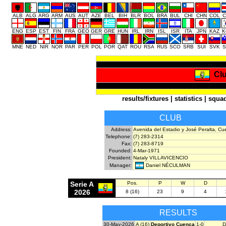
ALB
ALG
ARG
ARM
AUS
AUT
AZE
BEL
BIH
BLR
BOL
BRA
BUL
CHI
CHN
COL
C
ENG
ESP
EST
FIN
FRA
GEO
GER
GRE
HUN
IRL
IRN
ISL
ISR
ITA
JPN
KAZ
K
MNE
NED
NIR
NOR
PAR
PER
POL
POR
QAT
ROU
RSA
RUS
SCO
SRB
SUI
SVK
S
Cl
results/fixtures
|
statistics
|
squa
CLUB
Address:
Avenida del Estadio y José Peralta, C
Telephone:
(7) 283-2314
Fax:
(7) 283-8719
Founded:
4-Mar-1971
President:
Nataly VILLAVICENCIO
Daniel NÉCULMAN
Manager:
Serie A
Pos.
P
W
D
2026
8 (16)
23
9
4
RESULTS
30-May-2026
A (16)
Deportivo Cuenca
1-0
D