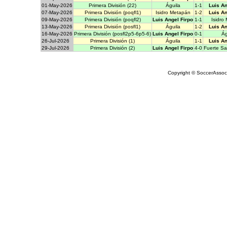
01-May-2026
Primera División (22)
Águila
1-1
Luis An
07-May-2026
Primera División (poqfl1)
Isidro Metapán
1-2
Luis An
09-May-2026
Primera División (poqfl2)
Luis Angel Firpo
1-1
Isidro
13-May-2026
Primera División (posfl1)
Águila
1-2
Luis An
16-May-2026
Primera División (posfl2p5-6p5-6)
Luis Angel Firpo
0-1
Ág
26-Jul-2026
Primera División (1)
Águila
1-1
Luis An
29-Jul-2026
Primera División (2)
Luis Angel Firpo
4-0
Fuerte Sa
Copyright © SoccerAssocia