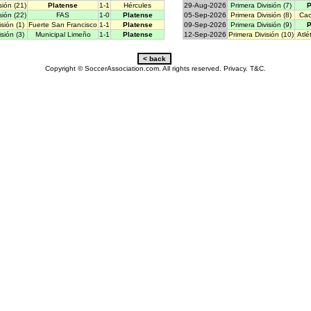
sión (21)
Platense
1-1
Hércules
29-Aug-2026
Primera División (7)
P
sión (22)
FAS
1-0
Platense
05-Sep-2026
Primera División (8)
Cac
sión (1)
Fuerte San Francisco
1-1
Platense
09-Sep-2026
Primera División (9)
P
sión (3)
Municipal Limeño
1-1
Platense
12-Sep-2026
Primera División (10)
Atlé
Copyright © SoccerAssociation.com. All rights reserved.
Privacy.
T&C.