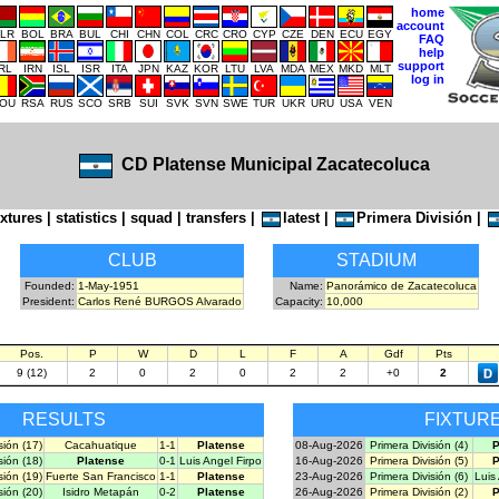
home
account
LR
BOL
BRA
BUL
CHI
CHN
COL
CRC
CRO
CYP
CZE
DEN
ECU
EGY
FAQ
help
support
IRL
IRN
ISL
ISR
ITA
JPN
KAZ
KOR
LTU
LVA
MDA
MEX
MKD
MLT
log in
OU
RSA
RUS
SCO
SRB
SUI
SVK
SVN
SWE
TUR
UKR
URU
USA
VEN
CD Platense Municipal Zacatecoluca
ixtures
|
statistics
|
squad
|
transfers
|
latest
|
Primera División
|
CLUB
STADIUM
Founded:
1-May-1951
Name:
Panorámico de Zacatecoluca
President:
Carlos René BURGOS Alvarado
Capacity:
10,000
Pos.
P
W
D
L
F
A
Gdf
Pts
9 (12)
2
0
2
0
2
2
+0
2
RESULTS
FIXTUR
sión (17)
Cacahuatique
1-1
Platense
08-Aug-2026
Primera División (4)
P
sión (18)
Platense
0-1
Luis Angel Firpo
16-Aug-2026
Primera División (5)
P
sión (19)
Fuerte San Francisco
1-1
Platense
23-Aug-2026
Primera División (6)
Luis
sión (20)
Isidro Metapán
0-2
Platense
26-Aug-2026
Primera División (2)
P