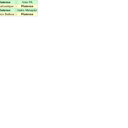
latense
-
Inter FA
ahuatique
-
Platense
latense
-
Isidro Metapán
tico Balboa
-
Platense