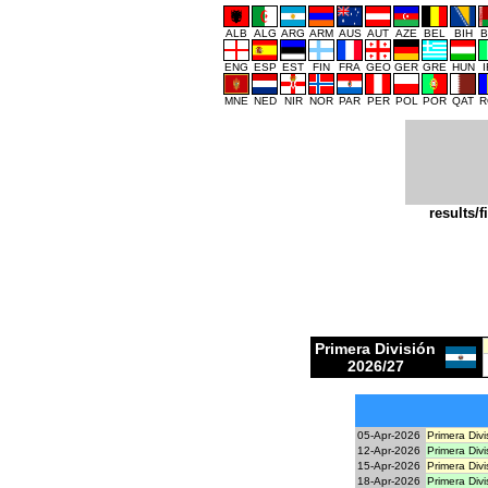
ALB
ALG
ARG
ARM
AUS
AUT
AZE
BEL
BIH
B
ENG
ESP
EST
FIN
FRA
GEO
GER
GRE
HUN
MNE
NED
NIR
NOR
PAR
PER
POL
POR
QAT
R
results/f
Primera División
2026/27
05-Apr-2026
Primera Divi
12-Apr-2026
Primera Divi
15-Apr-2026
Primera Divi
18-Apr-2026
Primera Divi