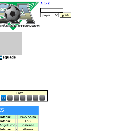
A to Z
squads
Form
ES
latense
-
INCA-Aruba
latense
-
FAS
 Angel Firpo
-
Platense
latense
-
Alianza