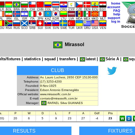
home
account
LR
BOL
BRA
BUL
CHI
CHN
COL
CRC
CRO
CYP
CZE
DEN
ECU
EGY
FAQ
help
support
IRL
IRN
ISL
ISR
ITA
JPN
KAZ
KOR
LTU
LVA
MDA
MEX
MKD
MLT
log in
OU
RSA
RUS
SCO
SRB
SUI
SVK
SVN
SWE
TUR
UKR
URU
USA
VEN
Mirassol
lts/fixtures
|
statistics
|
squad
|
transfers
|
latest
|
Série A
|
sq
CLUB
Address:
Av. Lauro Luchesi, 2650 CEP 15130-000
Telephone:
(17) 3253-4200
Founded:
9-Nov-1925
President:
Edson Antonio Ermenegildo
Official website:
www.mirassolfc.com.br
E-mail:
contato@mirassolfc.com.br
RAFAEL Silva GUANAES
Manager:
s.
P
W
D
L
F
A
Gdf
Pts
20)
20
6
5
9
23
27
-4
23
RESULTS
FIXTURES