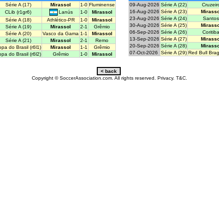
Série A (17)
Mirassol
1-0
Fluminense
09-Aug-2026
Série A (22)
Cruzeir
16-Aug-2026
Série A (23)
Mirasso
Lanús
CLib (r1gr6)
1-0
Mirassol
23-Aug-2026
Série A (24)
Santos
Série A (18)
Athlético-PR
1-0
Mirassol
30-Aug-2026
Série A (25)
Mirasso
Série A (19)
Mirassol
2-1
Grêmio
06-Sep-2026
Série A (26)
Coritib
Série A (20)
Vasco da Gama
1-1
Mirassol
13-Sep-2026
Série A (27)
Mirasso
Série A (21)
Mirassol
2-1
Remo
20-Sep-2026
Série A (28)
Mirasso
pa do Brasil (r6l1)
Mirassol
1-1
Grêmio
07-Oct-2026
Série A (29)
Red Bull Bra
pa do Brasil (r6l2)
Grêmio
1-0
Mirassol
Copyright © SoccerAssociation.com. All rights reserved.
Privacy.
T&C.