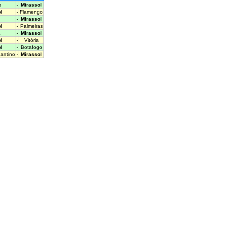
o
-
Mirassol
l
-
Flamengo
-
Mirassol
l
-
Palmeiras
a
-
Mirassol
l
-
Vitória
l
-
Botafogo
gantino
-
Mirassol