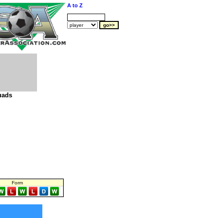
A to Z
uads
Form