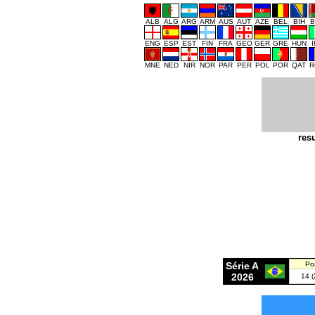
ALB
ALG
ARG
ARM
AUS
AUT
AZE
BEL
BIH
B
ENG
ESP
EST
FIN
FRA
GEO
GER
GRE
HUN
MNE
NED
NIR
NOR
PAR
PER
POL
POR
QAT
R
resu
Série A
Po
2026
14 (