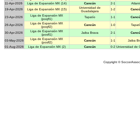
11-Apr-2026
Liga de Expansión MX (14)
Cancún
2-1
Atlan
Universidad de
19-Apr-2026
Liga de Expansión MX (15)
1-2
Canc
Guadalajara
Liga de Expansión MX
23-Apr-2026
Tapatío
1-1
Canc
(poqfl1)
Liga de Expansión MX
26-Apr-2026
Cancún
1-0
Tapat
(poqfl2)
Liga de Expansión MX
30-Apr-2026
Jaiba Brava
2-1
Canc
(posfl1)
Liga de Expansión MX
03-May-2026
Cancún
1-1
Jaiba B
(posfl2)
01-Aug-2026
Liga de Expansión MX (2)
Cancún
0-2
Universidad de 
Copyright © SoccerAssocia