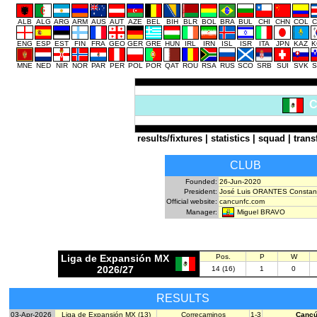
ALB
ALG
ARG
ARM
AUS
AUT
AZE
BEL
BIH
BLR
BOL
BRA
BUL
CHI
CHN
COL
C
ENG
ESP
EST
FIN
FRA
GEO
GER
GRE
HUN
IRL
IRN
ISL
ISR
ITA
JPN
KAZ
K
MNE
NED
NIR
NOR
PAR
PER
POL
POR
QAT
ROU
RSA
RUS
SCO
SRB
SUI
SVK
S
C
results/fixtures
|
statistics
|
squad
|
trans
CLUB
Founded:
26-Jun-2020
President:
José Luis ORANTES Constan
Official website:
cancunfc.com
Miguel BRAVO
Manager:
Liga de Expansión MX
Pos.
P
W
2026/27
14 (16)
1
0
RESULTS
03-Apr-2026
Liga de Expansión MX (13)
Correcaminos
1-3
Canc