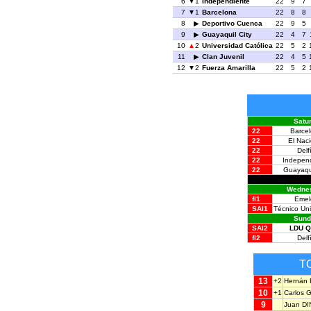
6
1
Independiente
22
9
7
7
1
Barcelona
22
8
8
8
Deportivo Cuenca
22
9
5
9
Guayaquil City
22
4
7
10
2
Universidad Católica
22
5
2
11
Clan Juvenil
22
4
5
12
2
Fuerza Amarilla
22
5
2
Satu
22
Barce
22
El Nac
22
Delf
22
Indepen
22
Guayaqui
Wednes
fl1
Emel
SAl1
Técnico Univ
Sund
SAl2
LDU Q
fl2
Delf
T
13
+2
Hernán
10
+1
Carlos
9
Juan D