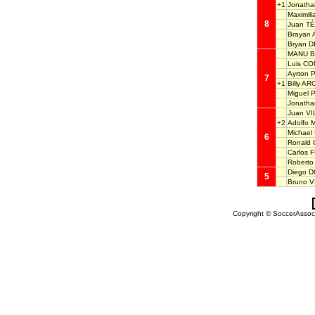
+1
Jonath
Maximil
8
Juan T
Brayan
Bryan 
MANU B
Luis C
Ayrton
7
+1
Billy AR
Miguel
Jonath
Juan V
+2
Adolfo
Michae
6
Ronald
Carlos
Robert
Diego 
5
Bruno 
Copyright © SoccerAssocia