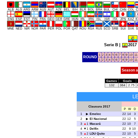
ALB
ALG
ARG
ARM
AUS
AUT
AZE
BEL
BIH
BLR
BOL
BRA
BUL
CHI
CHN
COL
C
ENG
ESP
EST
FIN
FRA
GEO
GER
GRE
HUN
IRL
IRN
ISL
ISR
ITA
JPN
KAZ
K
MNE
NED
NIR
NOR
PAR
PER
POL
POR
QAT
ROU
RSA
RUS
SCO
SRB
SUI
SVK
S
Serie B
|
2017
1
2
3
4
5
6
7
8
9
10
11
ROUND
1
2
3
4
5
6
7
8
9
10
11
Season a
Games
Goals
132
364
2.75
L
Clausura 2017
P
W
D
1
Emelec
22
14
3
2
El Nacional
22
12
5
3
1
Macará
22
10
7
4
1
Delfín
22
9
10
5
2
LDU Quito
22
10
5