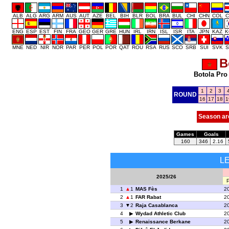
ALB
ALG
ARG
ARM
AUS
AUT
AZE
BEL
BIH
BLR
BOL
BRA
BUL
CHI
CHN
COL
C
ENG
ESP
EST
FIN
FRA
GEO
GER
GRE
HUN
IRL
IRN
ISL
ISR
ITA
JPN
KAZ
K
MNE
NED
NIR
NOR
PAR
PER
POL
POR
QAT
ROU
RSA
RUS
SCO
SRB
SUI
SVK
S
B
Botola Pro
1
2
3
ROUND
16
17
18
1
Season ar
Games
Goals
160
346
2.16
L
2025/26
1
1
MAS Fès
2
2
1
FAR Rabat
2
3
2
Raja Casablanca
2
4
Wydad Athletic Club
2
5
Renaissance Berkane
2