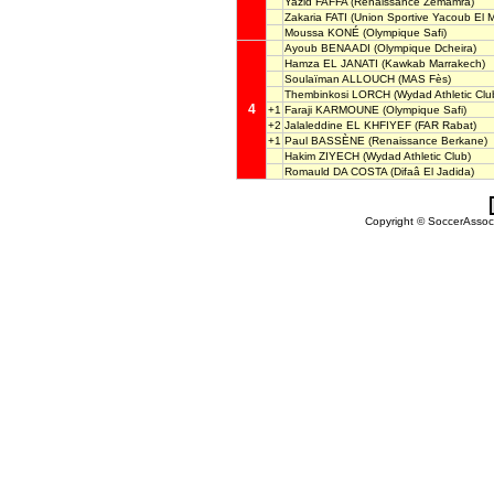
Yazid FAFFA
(Renaissance Zemamra)
Zakaria FATI
(Union Sportive Yacoub El 
Moussa KONÉ
(Olympique Safi)
Ayoub BENAADI
(Olympique Dcheira)
Hamza EL JANATI
(Kawkab Marrakech)
Soulaïman ALLOUCH
(MAS Fès)
Thembinkosi LORCH
(Wydad Athletic Clu
4
+1
Faraji KARMOUNE
(Olympique Safi)
+2
Jalaleddine EL KHFIYEF
(FAR Rabat)
+1
Paul BASSÈNE
(Renaissance Berkane)
Hakim ZIYECH
(Wydad Athletic Club)
Romauld DA COSTA
(Difaâ El Jadida)
Copyright © SoccerAssocia