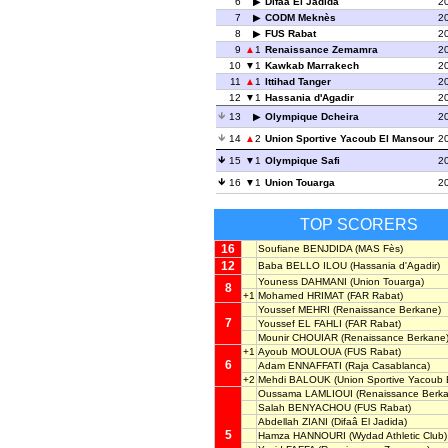
6
Difaâ El Jadida
2
7
CODM Meknès
2
8
FUS Rabat
2
9
1
Renaissance Zemamra
2
10
1
Kawkab Marrakech
2
11
1
Ittihad Tanger
2
12
1
Hassania d'Agadir
2
13
Olympique Dcheira
2
14
2
Union Sportive Yacoub El Mansour
2
15
1
Olympique Safi
2
16
1
Union Touarga
2
TOP SCORERS
16
Soufiane BENJDIDA
(MAS Fès)
12
Baba BELLO ILOU
(Hassania d'Agadir)
Youness DAHMANI
(Union Touarga)
8
+1
Mohamed HRIMAT
(FAR Rabat)
Youssef MEHRI
(Renaissance Berkane)
7
Youssef EL FAHLI
(FAR Rabat)
Mounir CHOUIAR
(Renaissance Berkane
+1
Ayoub MOULOUA
(FUS Rabat)
6
Adam ENNAFFATI
(Raja Casablanca)
+2
Mehdi BALOUK
(Union Sportive Yacoub 
Oussama LAMLIOUI
(Renaissance Berk
Salah BENYACHOU
(FUS Rabat)
Abdellah ZIANI
(Difaâ El Jadida)
5
Hamza HANNOURI
(Wydad Athletic Club)