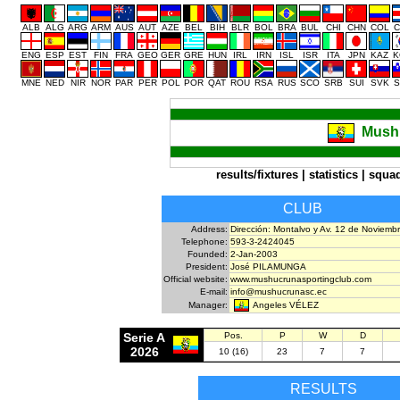
ALB
ALG
ARG
ARM
AUS
AUT
AZE
BEL
BIH
BLR
BOL
BRA
BUL
CHI
CHN
COL
C
ENG
ESP
EST
FIN
FRA
GEO
GER
GRE
HUN
IRL
IRN
ISL
ISR
ITA
JPN
KAZ
K
MNE
NED
NIR
NOR
PAR
PER
POL
POR
QAT
ROU
RSA
RUS
SCO
SRB
SUI
SVK
S
Mush
results/fixtures
|
statistics
|
squa
CLUB
Address:
Dirección: Montalvo y Av. 12 de Noviemb
Telephone:
593-3-2424045
Founded:
2-Jan-2003
President:
José PILAMUNGA
Official website:
www.mushucrunasportingclub.com
E-mail:
info@mushucrunasc.ec
Angeles VÉLEZ
Manager:
Serie A
Pos.
P
W
D
2026
10 (16)
23
7
7
RESULTS