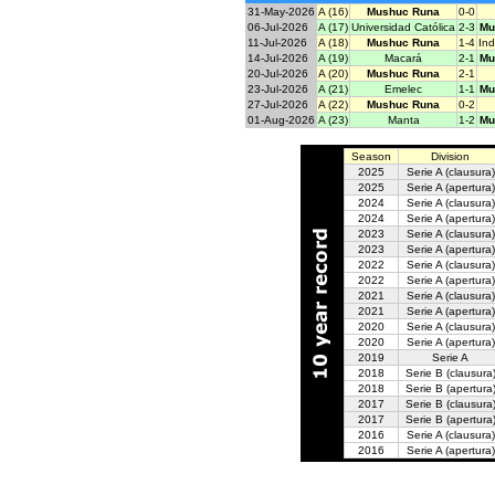
31-May-2026
A (16)
Mushuc Runa
0-0
06-Jul-2026
A (17)
Universidad Católica
2-3
Mu
11-Jul-2026
A (18)
Mushuc Runa
1-4
In
14-Jul-2026
A (19)
Macará
2-1
Mu
20-Jul-2026
A (20)
Mushuc Runa
2-1
23-Jul-2026
A (21)
Emelec
1-1
Mu
27-Jul-2026
A (22)
Mushuc Runa
0-2
01-Aug-2026
A (23)
Manta
1-2
Mu
Season
Division
2025
Serie A
(clausura)
2025
Serie A
(apertura)
2024
Serie A
(clausura)
2024
Serie A
(apertura)
2023
Serie A
(clausura)
2023
Serie A
(apertura)
2022
Serie A
(clausura)
2022
Serie A
(apertura)
2021
Serie A
(clausura)
2021
Serie A
(apertura)
2020
Serie A
(clausura)
2020
Serie A
(apertura)
2019
Serie A
2018
Serie B
(clausura
2018
Serie B
(apertura
2017
Serie B
(clausura
2017
Serie B
(apertura
2016
Serie A
(clausura)
2016
Serie A
(apertura)