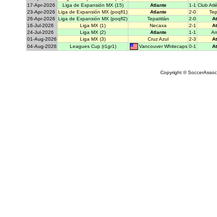
17-Apr-2026
Liga de Expansión MX (15)
Atlante
1-1
Club Atl
23-Apr-2026
Liga de Expansión MX (poqfl1)
Atlante
2-0
Tep
26-Apr-2026
Liga de Expansión MX (poqfl2)
Tepatitlán
2-0
At
16-Jul-2026
Liga MX (1)
Necaxa
2-1
At
24-Jul-2026
Liga MX (2)
Atlante
1-1
Am
01-Aug-2026
Liga MX (3)
Cruz Azul
2-3
At
Vancouver Whitecaps
04-Aug-2026
Leagues Cup (r1gr1)
0-1
At
Copyright © SoccerAssocia