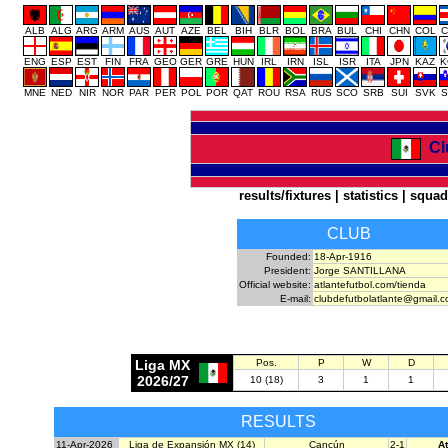
ALB
ALG
ARG
ARM
AUS
AUT
AZE
BEL
BIH
BLR
BOL
BRA
BUL
CHI
CHN
COL
C
ENG
ESP
EST
FIN
FRA
GEO
GER
GRE
HUN
IRL
IRN
ISL
ISR
ITA
JPN
KAZ
K
MNE
NED
NIR
NOR
PAR
PER
POL
POR
QAT
ROU
RSA
RUS
SCO
SRB
SUI
SVK
S
Cl
results/fixtures
|
statistics
|
squad
CLUB
Founded:
18-Apr-1916
President:
Jorge SANTILLANA
Official website:
atlantefutbol.com/tienda
E-mail:
clubdefutbolatlante@gmail.
Liga MX
Pos.
P
W
D
2026/27
10 (18)
3
1
1
RESULTS
11-Apr-2026
Liga de Expansión MX (14)
Cancún
2-1
At