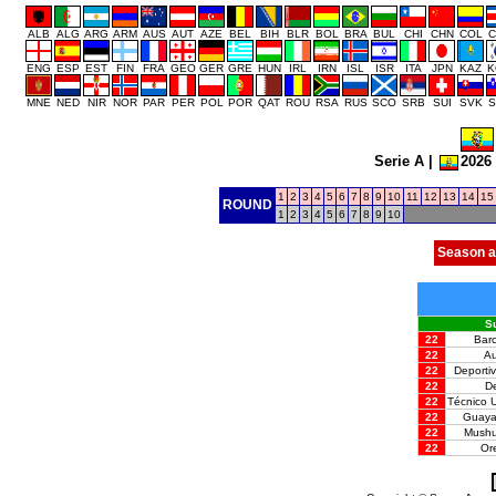
ALB
ALG
ARG
ARM
AUS
AUT
AZE
BEL
BIH
BLR
BOL
BRA
BUL
CHI
CHN
COL
C
ENG
ESP
EST
FIN
FRA
GEO
GER
GRE
HUN
IRL
IRN
ISL
ISR
ITA
JPN
KAZ
K
MNE
NED
NIR
NOR
PAR
PER
POL
POR
QAT
ROU
RSA
RUS
SCO
SRB
SUI
SVK
S
Serie A
|
2026
1
2
3
4
5
6
7
8
9
10
11
12
13
14
15
ROUND
1
2
3
4
5
6
7
8
9
10
Season a
Su
22
Bar
22
A
22
Deporti
22
De
22
Técnico U
22
Guayaq
22
Mush
22
Or