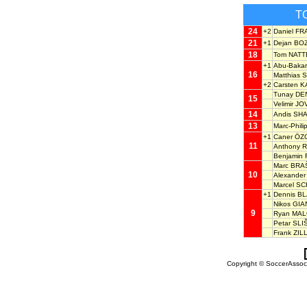
T
24
+2
Daniel F
21
+1
Dejan BO
18
Tom NAT
+1
Abu-Baka
16
Matthias
+2
Carsten 
Tunay DE
15
Velimir J
14
Andis SH
13
Marc-Phi
+1
Caner ÖZ
11
Anthony 
Benjamin
Marc BRA
10
Alexande
Marcel S
+1
Dennis B
Nikos GI
9
Ryan MA
Petar SL
Frank ZIL
Copyright © SoccerAssocia