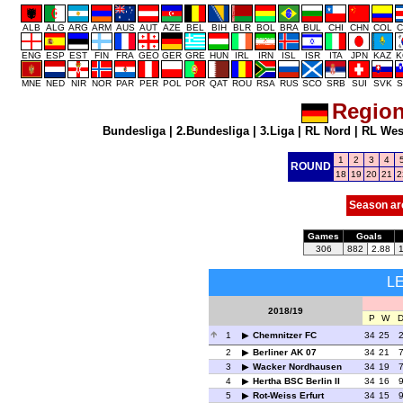
ALB
ALG
ARG
ARM
AUS
AUT
AZE
BEL
BIH
BLR
BOL
BRA
BUL
CHI
CHN
COL
C
ENG
ESP
EST
FIN
FRA
GEO
GER
GRE
HUN
IRL
IRN
ISL
ISR
ITA
JPN
KAZ
K
MNE
NED
NIR
NOR
PAR
PER
POL
POR
QAT
ROU
RSA
RUS
SCO
SRB
SUI
SVK
S
Region
Bundesliga
|
2.Bundesliga
|
3.Liga
|
RL Nord
|
RL Wes
1
2
3
4
ROUND
18
19
20
21
2
Season ar
Games
Goals
306
882
2.88
L
2018/19
P
W
1
Chemnitzer FC
34
25
2
Berliner AK 07
34
21
3
Wacker Nordhausen
34
19
4
Hertha BSC Berlin II
34
16
5
Rot-Weiss Erfurt
34
15