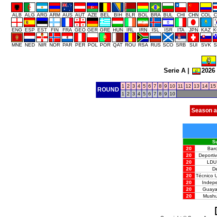
ALB
ALG
ARG
ARM
AUS
AUT
AZE
BEL
BIH
BLR
BOL
BRA
BUL
CHI
CHN
COL
C
ENG
ESP
EST
FIN
FRA
GEO
GER
GRE
HUN
IRL
IRN
ISL
ISR
ITA
JPN
KAZ
K
MNE
NED
NIR
NOR
PAR
PER
POL
POR
QAT
ROU
RSA
RUS
SCO
SRB
SUI
SVK
S
Serie A
|
2026
1
2
3
4
5
6
7
8
9
10
11
12
13
14
15
ROUND
1
2
3
4
5
6
7
8
9
10
Season a
Su
20
Bar
20
Deporti
20
LDU
20
De
20
Técnico U
20
Indep
20
Guayaq
20
Mush