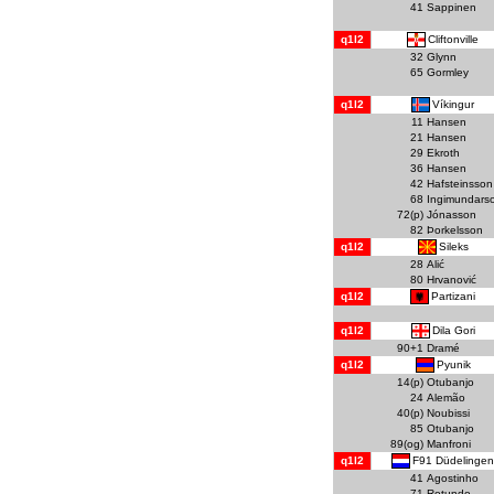
41
Sappinen
Cliftonville
q1l2
32
Glynn
65
Gormley
Víkingur
q1l2
11
Hansen
21
Hansen
29
Ekroth
36
Hansen
42
Hafsteinsson
68
Ingimundars
72(p)
Jónasson
82
Þorkelsson
Sileks
q1l2
28
Alić
80
Hrvanović
Partizani
q1l2
Dila Gori
q1l2
90+1
Dramé
Pyunik
q1l2
14(p)
Otubanjo
24
Alemão
40(p)
Noubissi
85
Otubanjo
89(og)
Manfroni
F91 Düdelingen
q1l2
41
Agostinho
71
Rotundo