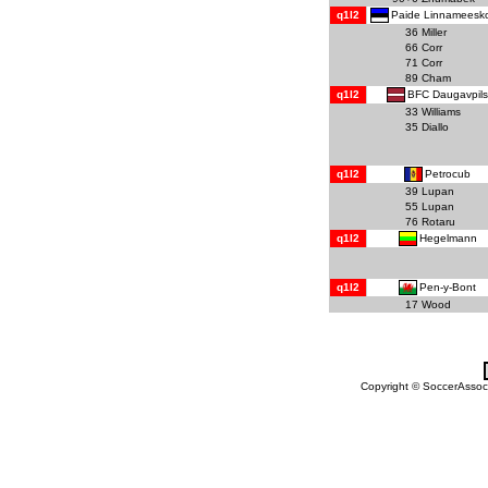
Paide Linnameesk
q1l2
36
Miller
66
Corr
71
Corr
89
Cham
BFC Daugavpils
q1l2
33
Williams
35
Diallo
Petrocub
q1l2
39
Lupan
55
Lupan
76
Rotaru
Hegelmann
q1l2
Pen-y-Bont
q1l2
17
Wood
Copyright © SoccerAssocia