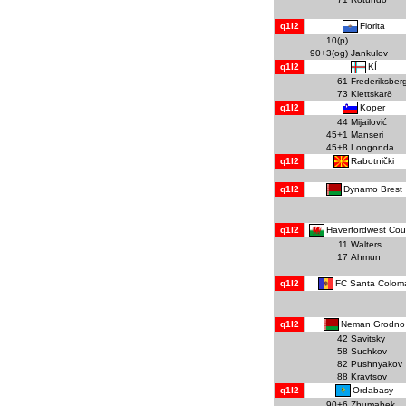
Fiorita
q1l2
10(p)
90+3(og)
Jankulov
KÍ
q1l2
61
Frederiksber
73
Klettskarð
Koper
q1l2
44
Mijailović
45+1
Manseri
45+8
Longonda
Rabotnički
q1l2
Dynamo Brest
q1l2
Haverfordwest Cou
q1l2
11
Walters
17
Ahmun
FC Santa Colom
q1l2
Neman Grodno
q1l2
42
Savitsky
58
Suchkov
82
Pushnyakov
88
Kravtsov
Ordabasy
q1l2
90+6
Zhumabek