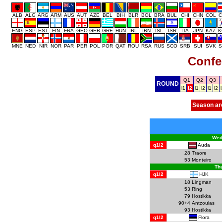
ALB
ALG
ARG
ARM
AUS
AUT
AZE
BEL
BIH
BLR
BOL
BRA
BUL
CHI
CHN
COL
C
ENG
ESP
EST
FIN
FRA
GEO
GER
GRE
HUN
IRL
IRN
ISL
ISR
ITA
JPN
KAZ
K
MNE
NED
NIR
NOR
PAR
PER
POL
POR
QAT
ROU
RSA
RUS
SCO
SRB
SUI
SVK
S
Confe
Q1
Q2
Q3
ROUND
l1
l2
l1
l2
l1
l2
Season ar
Wed
Auda
q1l2
28
Traore
53
Monteiro
Th
HJK
q1l2
18
Lingman
53
Ring
79
Hostikka
90+4
Antzoulas
93
Hostikka
Flora
q1l2